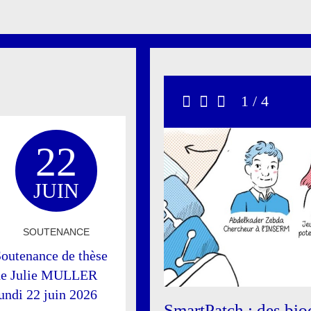
Carrousel
1 / 4
Précédent
Stop
Suivant
22
JUIN
SOUTENANCE
outenance de thèse
de Julie MULLER
undi 22 juin 2026
SmartPatch : des bio