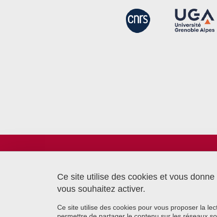
Laboratoire TIMC
Bâtiment CReSI - UGA
6 chemin Saint Ferjus
Ce site utilise des cookies et vous donne
38700 La Tronche
vous souhaitez activer.
Ce site utilise des cookies pour vous proposer la le
permettre de partager le contenu sur les réseaux so