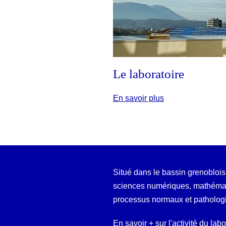
Le laboratoire
En savoir plus
Situé dans le bassin grenoblois
sciences numériques, mathémati
processus normaux et patholog
En savoir + sur l'activité du lab