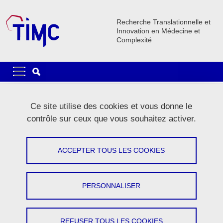
Aller au contenu principal
Gestion des cookies
Recherche Translationnelle et
Innovation en Médecine et
Complexité
Navigation principale
Navigation principale mobile
Fil d'Ariane
Accueil
Le laboratoire
Annuaire
Ce site utilise des cookies et vous donne le
contrôle sur ceux que vous souhaitez activer.
Annuaire
ACCEPTER TOUS LES COOKIES
Partager sur Facebook
Partager sur LinkedIn
Imprimer
Partager
Partager l'URL de cette page
PERSONNALISER
REFUSER TOUS LES COOKIES