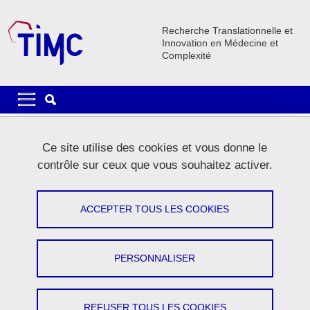
Aller au contenu principal
Gestion des cookies
Recherche Translationnelle et
Innovation en Médecine et
Complexité
Navigation principale
Navigation principale mobile
Fil d'Ariane
Accueil
Le laboratoire
Annuaire
Ce site utilise des cookies et vous donne le
contrôle sur ceux que vous souhaitez activer.
Annuaire
ACCEPTER TOUS LES COOKIES
Partager sur Facebook
Partager sur LinkedIn
Imprimer
Partager
Partager l'URL de cette page
PERSONNALISER
REFUSER TOUS LES COOKIES