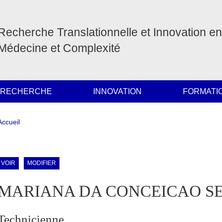
Recherche Translationnelle et Innovation en
Médecine et Complexité
 RECHERCHE
INNOVATION
FORMATI
Fil d'Ariane
Accueil
ale Sidebar (users/bibcite)
Onglets principaux
VOIR
MODIFIER
MARIANA DA CONCEICAO S
Technicienne