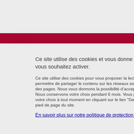
Laboratoire TIMC
Bâtiment CReSI - UGA
6 chemin Saint Ferjus
Ce site utilise des cookies et vous donne
38700 La Tronche
vous souhaitez activer.
Ce site utilise des cookies pour vous proposer la le
permettre de partager le contenu sur les réseaux so
des pages. Nous vous donnons la possibilité d’accep
Nous conservons votre choix pendant 6 mois. Vous 
votre choix à tout moment en cliquant sur le lien "G
pied de page du site.
En savoir plus sur notre politique de protecti