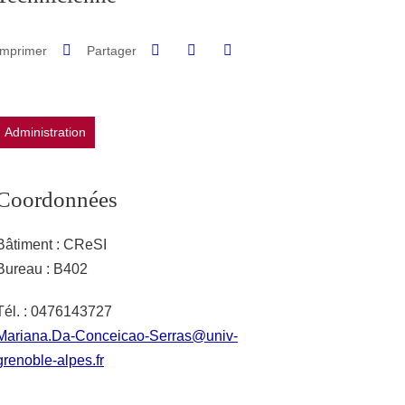
Partager sur Facebook
Partager sur LinkedIn
Imprimer
Partager
Partager l'URL de cette page
Administration
Coordonnées
Bâtiment : CReSI
Bureau : B402
Tél. : 0476143727
Mariana.Da-Conceicao-Serras@univ-
grenoble-alpes.fr