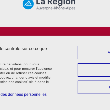
Menu footer
Sui
Intranet
Réserver une salle
 le contrôle sur ceux que
Contact
Plan du site
Crédits
cture de vidéos, pour vous
Mentions légales
ciaux, et pour mesurer l’audience
ter ou de refuser ces cookies.
Données personnelles
pouvez changer d’avis et modifier
Cookie policy
estion des cookies" situé dans le
Gestion des cookies
Accessibilité : non conforme
on des données personnelles
Se connecter