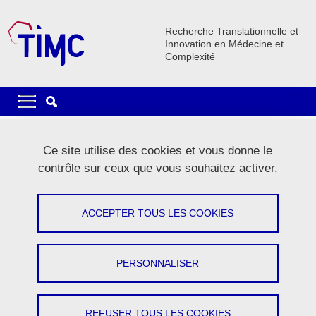
Aller au contenu principal
Gestion des cookies
Recherche Translationnelle et
Innovation en Médecine et
Complexité
Navigation principale
Navigation principale mobile
Fil d'Ariane
Accueil
La recherche
Publications scientifiques
Ce site utilise des cookies et vous donne le
contrôle sur ceux que vous souhaitez activer.
Publications scientifiques
ACCEPTER TOUS LES COOKIES
Partager sur Facebook
Partager sur LinkedIn
Imprimer
Partager
Partager l'URL de cette page
PERSONNALISER
Consulter sur HAL les publications scientifiques du
laboratoire TIMC
REFUSER TOUS LES COOKIES