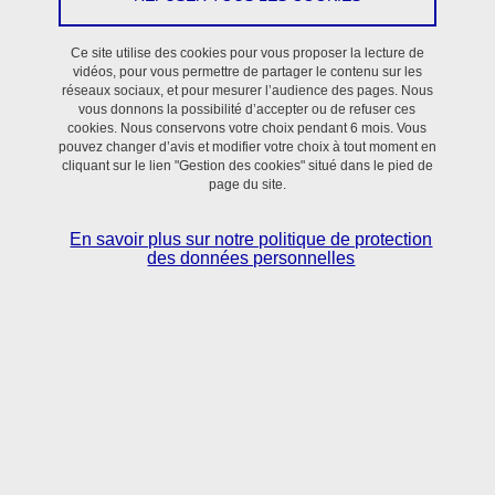
Ce site utilise des cookies pour vous proposer la lecture de
THEMAS
vidéos, pour vous permettre de partager le contenu sur les
réseaux sociaux, et pour mesurer l’audience des pages. Nous
vous donnons la possibilité d’accepter ou de refuser ces
Coordonnées
cookies. Nous conservons votre choix pendant 6 mois. Vous
pouvez changer d’avis et modifier votre choix à tout moment en
cliquant sur le lien "Gestion des cookies" situé dans le pied de
Bâtiment : CReSI
page du site.
Bureau : A413
En savoir plus sur notre politique de protection
Tél. : 0476143797
des données personnelles
nicolas.pinsault@univ-grenoble-alpes.fr
Thèmes de recherche
Enseignement