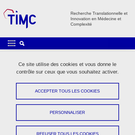
Aller au contenu principal
Gestion des cookies
Recherche Translationnelle et
Innovation en Médecine et
Complexité
Navigation principale
Navigation principale mobile
Fil d'Ariane
Accueil
Ce site utilise des cookies et vous donne le
contrôle sur ceux que vous souhaitez activer.
Onglets principaux
VOIR
MODIFIER
ACCEPTER TOUS LES COOKIES
NICOLAS PINSAULT
Enseignant-Chercheur
PERSONNALISER
Partager sur Facebook
Partager sur LinkedIn
Imprimer
Partager
Partager l'URL de cette page
REFUSER TOUS LES COOKIES