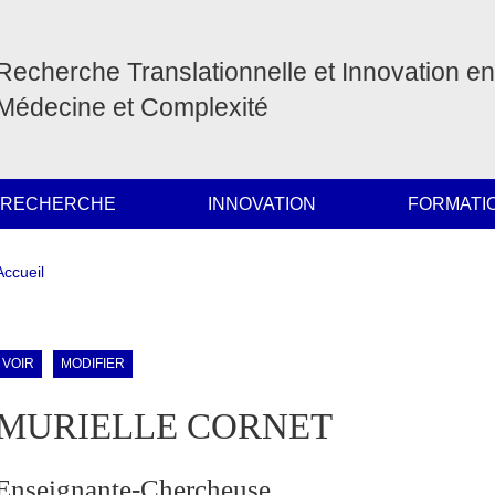
Recherche Translationnelle et Innovation en
Médecine et Complexité
 RECHERCHE
INNOVATION
FORMATI
Fil d'Ariane
Accueil
ale Sidebar (users/bibcite)
Onglets principaux
VOIR
MODIFIER
MURIELLE CORNET
Enseignante-Chercheuse