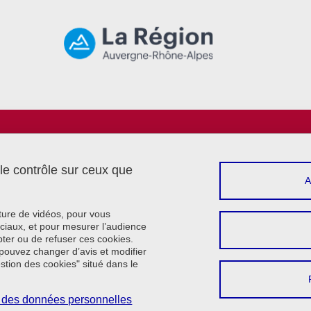
Menu footer
Sui
Intranet
Réserver une salle
 le contrôle sur ceux que
Contact
Plan du site
Crédits
cture de vidéos, pour vous
Mentions légales
ciaux, et pour mesurer l’audience
ter ou de refuser ces cookies.
Données personnelles
pouvez changer d’avis et modifier
Cookie policy
estion des cookies" situé dans le
Gestion des cookies
Accessibilité : non conforme
on des données personnelles
Se connecter