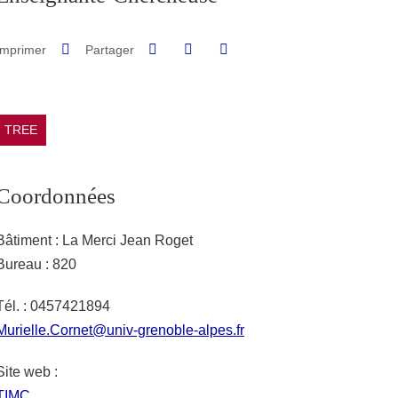
Partager sur Facebook
Partager sur LinkedIn
Imprimer
Partager
Partager l'URL de cette page
TREE
Coordonnées
Bâtiment : La Merci Jean Roget
Bureau : 820
Tél. : 0457421894
Murielle.Cornet@univ-grenoble-alpes.fr
Site web :
URL site personnel
TIMC