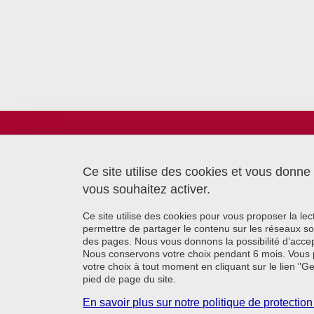
Laboratoire TIMC
Bâtiment CReSI - UGA
6 chemin Saint Ferjus
Ce site utilise des cookies et vous donne
38700 La Tronche
vous souhaitez activer.
Ce site utilise des cookies pour vous proposer la le
permettre de partager le contenu sur les réseaux so
des pages. Nous vous donnons la possibilité d’accep
Nous conservons votre choix pendant 6 mois. Vous 
votre choix à tout moment en cliquant sur le lien "G
pied de page du site.
En savoir plus sur notre politique de protecti