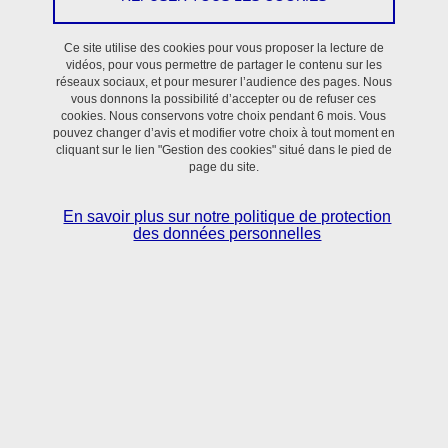
Faire vivre la science dès le collège : TIMC
s’engage pour éveiller les vocations
Ce site utilise des cookies pour vous proposer la lecture de
vidéos, pour vous permettre de partager le contenu sur les
réseaux sociaux, et pour mesurer l’audience des pages. Nous
vous donnons la possibilité d’accepter ou de refuser ces
cookies. Nous conservons votre choix pendant 6 mois. Vous
pouvez changer d’avis et modifier votre choix à tout moment en
cliquant sur le lien "Gestion des cookies" situé dans le pied de
page du site.
En savoir plus sur notre politique de protection
des données personnelles
Partager la science, transmettre la passion, inspirer les
générations futures : le laboratoire TIMC multiplie ses actions de
médiation scientifique auprès des jeunes publics
.