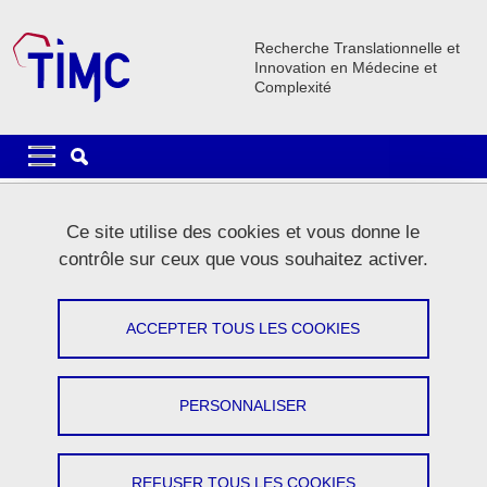
Aller au contenu principal
Gestion des cookies
Recherche Translationnelle et
Innovation en Médecine et
Complexité
Navigation principale
Navigation principale mobile
Fil d'Ariane
Accueil
Le laboratoire
Science pour tous
Ce site utilise des cookies et vous donne le
contrôle sur ceux que vous souhaitez activer.
Inspirer les jeunes pour construire la
science de demain
ACCEPTER TOUS LES COOKIES
Partager sur Facebook
Partager sur LinkedIn
Imprimer
Partager
PERSONNALISER
Partager l'URL de cette page
REFUSER TOUS LES COOKIES