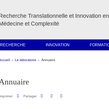
Recherche Translationnelle et Innovation en
Médecine et Complexité
 RECHERCHE
INNOVATION
FORMATI
Fil d'Ariane
Accueil
Le laboratoire
Annuaire
pale Sidebar
Annuaire
Partager sur Facebook
Partager sur LinkedIn
Imprimer
Partager
Partager l'URL de cette page