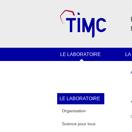
Aller au contenu principal
Gestion des cookies
Navigation principale
LE LABORATOIRE
LA
Navigation princi
LE LABORATOIRE
Organisation
Science pour tous