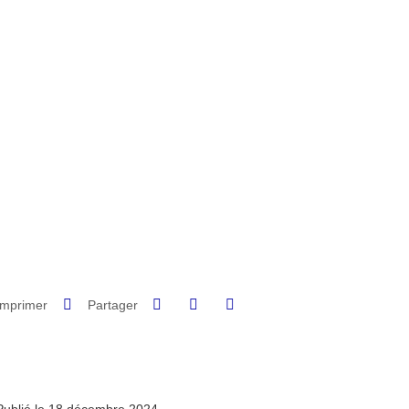
Partager sur Facebook
Partager sur LinkedIn
Imprimer
Partager
Partager l'URL de cette page
Publié le 18 décembre 2024