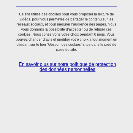
Ce site utilise des cookies pour vous proposer la lecture de
vidéos, pour vous permettre de partager le contenu sur les
réseaux sociaux, et pour mesurer l’audience des pages. Nous
vous donnons la possibilité d’accepter ou de refuser ces
cookies. Nous conservons votre choix pendant 6 mois. Vous
pouvez changer d’avis et modifier votre choix à tout moment en
cliquant sur le lien "Gestion des cookies" situé dans le pied de
Situé dans le bassin grenoblois,
le laboratoire TIMC réunit
page du site.
scientifiques et clinicien·nes
autour de l’utilisation des sciences
numériques, mathématiques appliquées et sciences du vivant pour
En savoir plus sur notre politique de protection
la compréhension et le contrôle des processus normaux et
des données personnelles
pathologiques en Santé (37 disciplines).
Unité de
recherche interdisciplinaire
du domaine des Bio-
Technologies pour la Santé, TIMC développe un continuum de la
recherche en réponse à des thématiques privilégiées de Santé,
inspirées par et organisées autour des acteurs de Santé.
Son point fort ? Une
approche translationnelle
, qui établit un lien
direct entre la recherche fondamentale en sciences de la vie, les