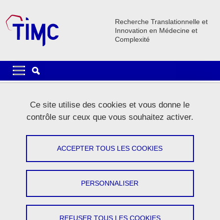
Aller au contenu principal
Gestion des cookies
Recherche Translationnelle et
Innovation en Médecine et
Complexité
Navigation principale
Navigation principale mobile
Fil d'Ariane
Accueil
Le laboratoire
Ce site utilise des cookies et vous donne le
contrôle sur ceux que vous souhaitez activer.
TIMC en quelques mots
ACCEPTER TOUS LES COOKIES
Partager sur Facebook
Partager sur LinkedIn
Imprimer
Partager
Partager l'URL de cette page
PERSONNALISER
REFUSER TOUS LES COOKIES