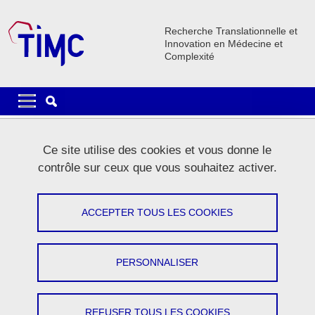
Aller au contenu principal
Gestion des cookies
Recherche Translationnelle et
Innovation en Médecine et
Complexité
Navigation principale
Navigation principale mobile
Fil d'Ariane
Accueil
Innovation
Valorisation
Ce site utilise des cookies et vous donne le
contrôle sur ceux que vous souhaitez activer.
Valorisation : dépôt de brevet &
création d'entreprise
ACCEPTER TOUS LES COOKIES
Partager sur Facebook
Partager sur LinkedIn
Imprimer
Partager
PERSONNALISER
Partager l'URL de cette page
REFUSER TOUS LES COOKIES