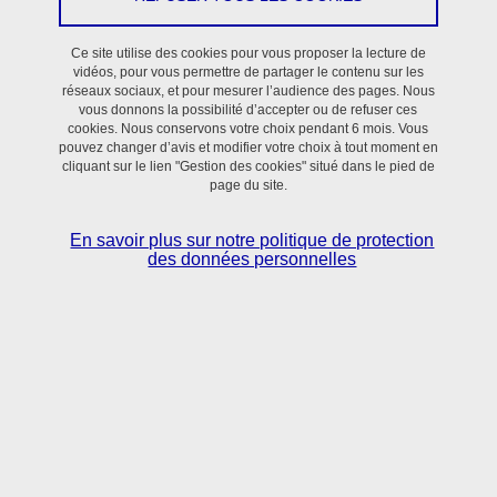
Ce site utilise des cookies pour vous proposer la lecture de
vidéos, pour vous permettre de partager le contenu sur les
réseaux sociaux, et pour mesurer l’audience des pages. Nous
vous donnons la possibilité d’accepter ou de refuser ces
cookies. Nous conservons votre choix pendant 6 mois. Vous
pouvez changer d’avis et modifier votre choix à tout moment en
cliquant sur le lien "Gestion des cookies" situé dans le pied de
page du site.
En savoir plus sur notre politique de protection
des données personnelles
L'innovation technologique de TIMC passe par la valorisation de
ses travaux de recherche via le dépôt de brevets. En effet, plus
d'une
vingtaine de brevets
ont été déposés depuis 2015.
TIMC encourage activement la valorisation de ses travaux de