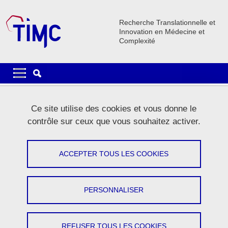
Aller au contenu principal
Gestion des cookies
Recherche Translationnelle et
Innovation en Médecine et
Complexité
Navigation principale
Navigation principale mobile
Fil d'Ariane
Accueil
Innovation
Ce site utilise des cookies et vous donne le
contrôle sur ceux que vous souhaitez activer.
TIMC, un laboratoire catalyseur
d'innovation
ACCEPTER TOUS LES COOKIES
Partager sur Facebook
Partager sur LinkedIn
Imprimer
Partager
PERSONNALISER
Partager l'URL de cette page
REFUSER TOUS LES COOKIES