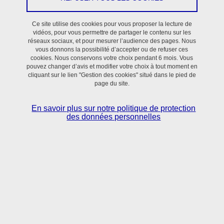
Ce site utilise des cookies pour vous proposer la lecture de
vidéos, pour vous permettre de partager le contenu sur les
réseaux sociaux, et pour mesurer l’audience des pages. Nous
vous donnons la possibilité d’accepter ou de refuser ces
cookies. Nous conservons votre choix pendant 6 mois. Vous
pouvez changer d’avis et modifier votre choix à tout moment en
cliquant sur le lien "Gestion des cookies" situé dans le pied de
page du site.
En savoir plus sur notre politique de protection
des données personnelles
TIMC s'appuie sur la spécificité scientifique intégrative et
interdisciplinaire qui le caractérise pour innover et avoir un impact
sociétal fort.
L'innovation technologique de TIMC passe par la valorisation de