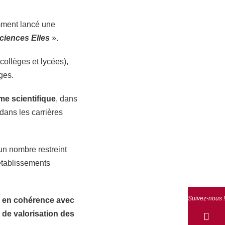
mment lancé une
ciences Elles
».
collèges et lycées),
âges.
me scientifique
, dans
 dans les carrières
un nombre restreint
 établissements
Suivez-nous !
ve, en cohérence avec
 de valorisation des