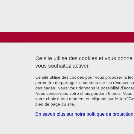
Laboratoire TIMC
Bâtiment CReSI - UGA
6 chemin Saint Ferjus
Ce site utilise des cookies et vous donne
38700 La Tronche
vous souhaitez activer.
Ce site utilise des cookies pour vous proposer la le
permettre de partager le contenu sur les réseaux so
des pages. Nous vous donnons la possibilité d’accep
Nous conservons votre choix pendant 6 mois. Vous 
votre choix à tout moment en cliquant sur le lien "G
pied de page du site.
En savoir plus sur notre politique de protecti