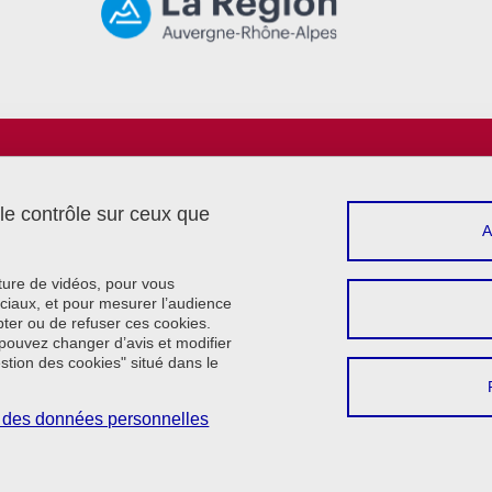
Menu footer
Sui
Intranet
Réserver une salle
 le contrôle sur ceux que
Contact
Plan du site
Crédits
cture de vidéos, pour vous
Mentions légales
ciaux, et pour mesurer l’audience
ter ou de refuser ces cookies.
Données personnelles
pouvez changer d’avis et modifier
Cookie policy
estion des cookies" situé dans le
Gestion des cookies
Accessibilité : non conforme
on des données personnelles
Se connecter