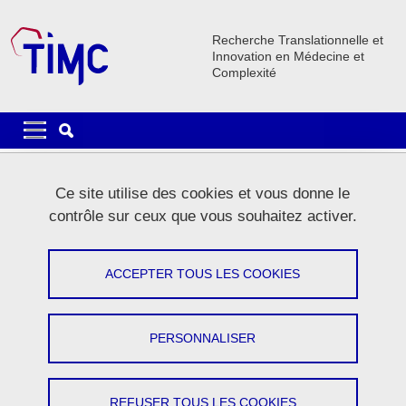
Aller au contenu principal
Gestion des cookies
Recherche Translationnelle et
Innovation en Médecine et
Complexité
Navigation principale
Navigation principale mobile
Fil d'Ariane
Accueil
Ce site utilise des cookies et vous donne le
contrôle sur ceux que vous souhaitez activer.
Lancement du recrutement en Isère
pour l’étude Part’âge : une étude inédite
ACCEPTER TOUS LES COOKIES
sur l’alimentation des seniors en
Auvergne-Rhône
PERSONNALISER
Partager sur Facebook
Partager sur LinkedIn
Imprimer
Partager
Partager l'URL de cette page
REFUSER TOUS LES COOKIES