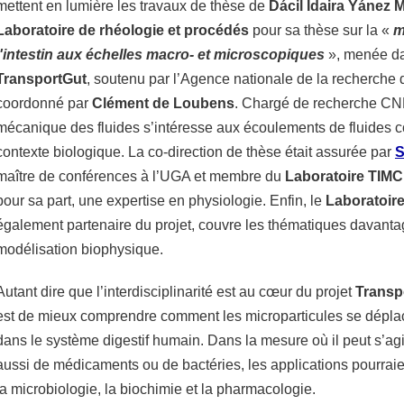
mettent en lumière les travaux de thèse de
Dácil Idaira Yánez M
Laboratoire de rhéologie et procédés
pour sa thèse sur la «
m
l'intestin aux échelles macro- et microscopiques
», menée da
TransportGut
, soutenu par l’Agence nationale de la recherche
coordonné par
Clément de Loubens
. Chargé de recherche CNR
mécanique des fluides s’intéresse aux écoulements de fluides
contexte biologique. La co-direction de thèse était assurée par
S
maître de conférences à l’UGA et membre du
Laboratoire TIMC
pour sa part, une expertise en physiologie. Enfin, le
Laboratoire
également partenaire du projet, couvre les thématiques davantag
modélisation biophysique.
Autant dire que l’interdisciplinarité est au cœur du projet
Transp
est de mieux comprendre comment les microparticules se dépla
dans le système digestif humain. Dans la mesure où il peut s’agi
aussi de médicaments ou de bactéries, les applications pourraien
la microbiologie, la biochimie et la pharmacologie.