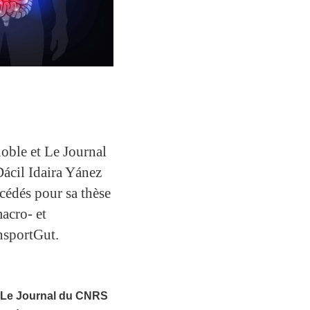
oble et Le Journal
ácil Idaira Yánez
cédés pour sa thèse
macro- et
nsportGut.
Le Journal du CNRS