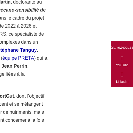
artín
, doctorante au
écano-sensibilité de
ns le cadre du projet
 de 2022 à 2026 et
S, ce spécialiste de
 complexes dans un
Suivez-nous !
téphane Tanguy
,
(
équipe PRETA
) qui a,
YouTube
 Jean Perrin
,
e liées à la
LinkedIn
ortGut
, dont l’objectif
cent et se mélangent
r de nutriments, mais
t concerner à la fois