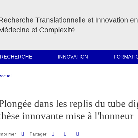
Recherche Translationnelle et Innovation en
Médecine et Complexité
 RECHERCHE
INNOVATION
FORMATI
Fil d'Ariane
Accueil
pale Sidebar
Plongée dans les replis du tube dig
thèse innovante mise à l'honneur
Partager sur Facebook
Partager sur LinkedIn
Imprimer
Partager