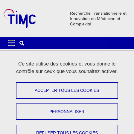
Aller au contenu principal
Gestion des cookies
Recherche Translationnelle et
Innovation en Médecine et
Complexité
Navigation principale
Navigation principale mobile
Fil d'Ariane
Accueil
Le laboratoire
Actualités
Ce site utilise des cookies et vous donne le
Quelles nouveautés dans la version 6.0?
contrôle sur ceux que vous souhaitez activer.
Quelles nouveautés dans la version 6.0?
ACCEPTER TOUS LES COOKIES
Partager sur Facebook
Partager sur LinkedIn
Imprimer
Partager
Partager l'URL de cette page
PERSONNALISER
Communiqué
REFUSER TOUS LES COOKIES