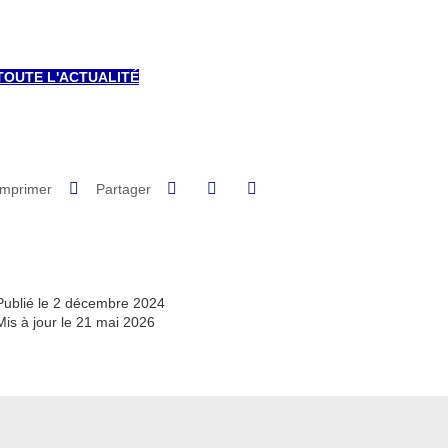
TOUTE L'ACTUALITÉ
Partager sur Facebook
Partager sur LinkedIn
Imprimer
Partager
Partager l'URL de cette page
Publié le 2 décembre 2024
Mis à jour le 21 mai 2026