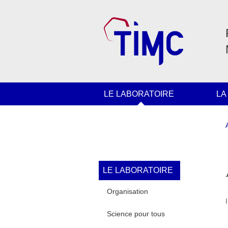
Aller au contenu principal
Gestion des cookies
Navigation principale
LE LABORATOIRE
LA
Navigation princi
LE LABORATOIRE
Organisation
Science pour tous