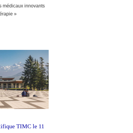
fs médicaux innovants
érapie »
tifique TIMC le 11