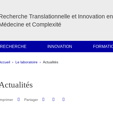
Recherche Translationnelle et Innovation en
Médecine et Complexité
 RECHERCHE
INNOVATION
FORMATI
Fil d'Ariane
Accueil
Le laboratoire
Actualités
pale Sidebar
Actualités
Partager sur Facebook
Partager sur LinkedIn
Imprimer
Partager
Partager l'URL de cette page