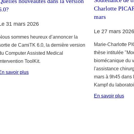
Quelles nouveautés dans la version
Charlotte PICA
6.0?
mars
Le 31 mars 2026
Le 27 mars 202
Nous sommes heureux d’annoncer la
Marie-Charlotte P
sortie de CamiTK 6.0, la dernière version
thèse intitulée "Mo
du Computer Assisted Medical
biomécanique du v
Intervention ToolKit.
l'assistance chirur
En savoir plus
mars à 9h45 dans 
Kampf du laboratoi
En savoir plus