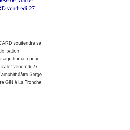
RD vendredi 27
6
ICARD soutiendra sa
délisation
isage humain pour
gicale" vendredi 27
l'amphithéâtre Serge
re GIN à La Tronche.