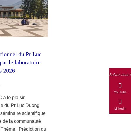
tionnel du Pr Luc
ar le laboratoire
s 2026
Suivez-nous !
6
YouTube
 a le plaisir
ue du Pr Luc Duong
LinkedIn
 séminaire scientifique
le de la communauté
. Thème : Prédiction du