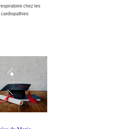
spiratoire chez les
e cardiopathies
hèse de Marie-