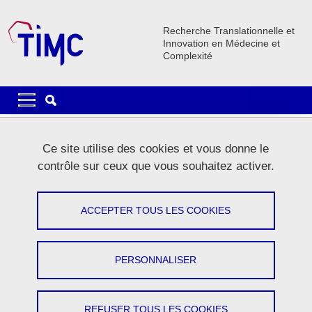
Aller au contenu principal
Gestion des cookies
Recherche Translationnelle et
Innovation en Médecine et
Complexité
Navigation principale
Navigation principale mobile
Fil d'Ariane
Accueil
Le laboratoire
Actualités
Ce site utilise des cookies et vous donne le
contrôle sur ceux que vous souhaitez activer.
Actualités
ACCEPTER TOUS LES COOKIES
Partager sur Facebook
Partager sur LinkedIn
Imprimer
Partager
Partager l'URL de cette page
PERSONNALISER
REFUSER TOUS LES COOKIES