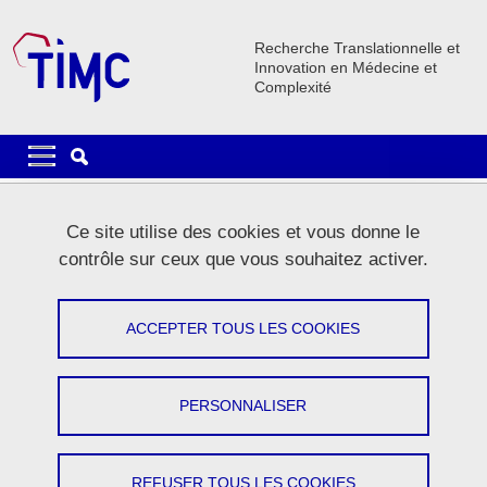
Aller au contenu principal
Gestion des cookies
Recherche Translationnelle et
Innovation en Médecine et
Complexité
Navigation principale
Navigation principale mobile
Fil d'Ariane
Accueil
La recherche
Plateformes
Plateforme GExIM
Ce site utilise des cookies et vous donne le
contrôle sur ceux que vous souhaitez activer.
Plateforme GExIM
ACCEPTER TOUS LES COOKIES
Partager sur Facebook
Partager sur LinkedIn
Imprimer
Partager
Partager l'URL de cette page
PERSONNALISER
Plateforme de métabolomique par
spectrométrie de masse
REFUSER TOUS LES COOKIES