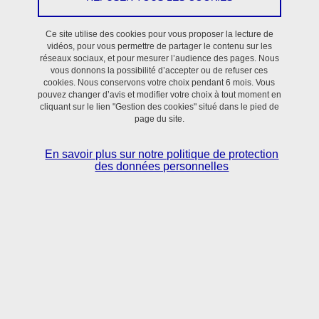
Le laboratoire TIMC dispose d’un accès à un spectromètre de
Ce site utilise des cookies pour vous proposer la lecture de
masse haute résolution couplé à un système de chromatographie
vidéos, pour vous permettre de partager le contenu sur les
réseaux sociaux, et pour mesurer l’audience des pages. Nous
liquide pour la recherche fondamentale, la recherche
vous donnons la possibilité d’accepter ou de refuser ces
translationnelle et clinique en santé, et d’un savoir-faire de l’équipe
cookies. Nous conservons votre choix pendant 6 mois. Vous
pouvez changer d’avis et modifier votre choix à tout moment en
en analyse de données de métabolomique non ciblée.
cliquant sur le lien "Gestion des cookies" situé dans le pied de
page du site.
La plateforme de métabolomique GExiM est une structure
technologique hospitalo-universitaire (UGA et CHUGA) fondée en
En savoir plus sur notre politique de protection
des données personnelles
2018 qui a pour objectif l'étude du métabolome, c'est-à-dire de
l'ensemble des métabolites (molécules <1,5 kDa) présents dans
un échantillon biologique, pour donner une information
diagnostique, pronostique ou thérapeutique ou bien encore d’une
meilleure compréhension des mécanismes physiopathologiques
des maladies humaines.
Elle contribuera à générer des connaissances dans le domaine de
la santé, à communiquer aux communautés de scientifiques et au