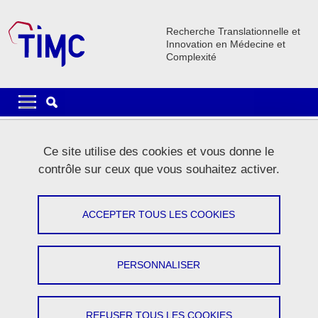
Aller au contenu principal
Gestion des cookies
Recherche Translationnelle et
Innovation en Médecine et
Complexité
Navigation principale
Navigation principale mobile
Fil d'Ariane
Accueil
Le laboratoire
Organisation
Support Administratif
Ce site utilise des cookies et vous donne le
Documents Administratifs
contrôle sur ceux que vous souhaitez activer.
Documents Administratifs
ACCEPTER TOUS LES COOKIES
Partager sur Facebook
Partager sur LinkedIn
Imprimer
Partager
Partager l'URL de cette page
PERSONNALISER
REFUSER TOUS LES COOKIES