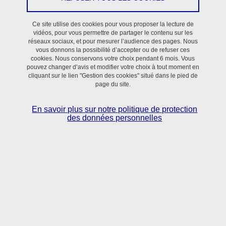
Téléchargement
Ce site utilise des cookies pour vous proposer la lecture de
Charte_uga
(PDF, 1.41 Mo)
vidéos, pour vous permettre de partager le contenu sur les
réseaux sociaux, et pour mesurer l’audience des pages. Nous
Charte_uga_english
(PDF, 1.27 Mo)
vous donnons la possibilité d’accepter ou de refuser ces
cookies. Nous conservons votre choix pendant 6 mois. Vous
Règlement intérieur
(PDF, 7.77 Mo)
pouvez changer d’avis et modifier votre choix à tout moment en
cliquant sur le lien "Gestion des cookies" situé dans le pied de
page du site.
En savoir plus sur notre politique de protection
des données personnelles
Partager sur Facebook
Partager sur LinkedIn
Imprimer
Partager
Partager l'URL de cette page
Publié le 20 février 2025