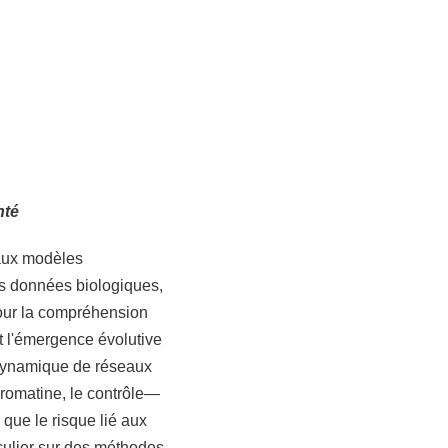
nté
aux modèles
es données biologiques,
pour la compréhension
t l'émergence évolutive
a dynamique de réseaux
chromatine, le contrôle—
 que le risque lié aux
culier sur des méthodes