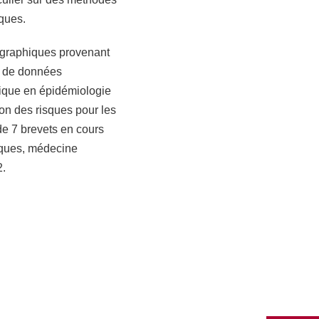
ques.
ographiques provenant
es de données
tique en épidémiologie
ion des risques pour les
de 7 brevets en cours
aques, médecine
2.