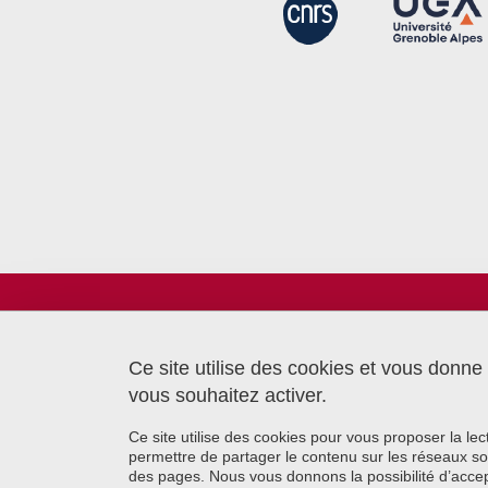
Laboratoire TIMC
Bâtiment CReSI - UGA
6 chemin Saint Ferjus
Ce site utilise des cookies et vous donne
38700 La Tronche
vous souhaitez activer.
Ce site utilise des cookies pour vous proposer la le
permettre de partager le contenu sur les réseaux so
des pages. Nous vous donnons la possibilité d’accep