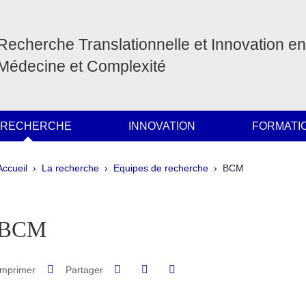
Recherche Translationnelle et Innovation en
Médecine et Complexité
 RECHERCHE
INNOVATION
FORMATI
Fil d'Ariane
Accueil
La recherche
Equipes de recherche
BCM
pale Sidebar
BCM
Partager sur Facebook
Partager sur LinkedIn
Imprimer
Partager
Partager l'URL de cette page