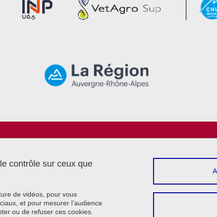
Menu footer
Sui
Intranet
Réserver une salle
 le contrôle sur ceux que
Contact
Plan du site
Crédits
cture de vidéos, pour vous
Mentions légales
ciaux, et pour mesurer l’audience
ter ou de refuser ces cookies.
Données personnelles