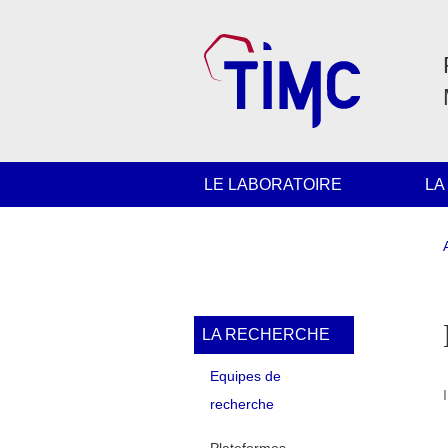
Aller au contenu principal
Gestion des cookies
Navigation principale
LE LABORATOIRE
LA
Navigation princi
LA RECHERCHE
Equipes de
recherche