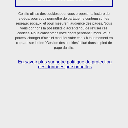
Ce site utilise des cookies pour vous proposer la lecture de
vidéos, pour vous permettre de partager le contenu sur les
réseaux sociaux, et pour mesurer l’audience des pages. Nous
Publications
vous donnons la possibilité d’accepter ou de refuser ces
cookies. Nous conservons votre choix pendant 6 mois. Vous
pouvez changer d’avis et modifier votre choix à tout moment en
cliquant sur le lien "Gestion des cookies" situé dans le pied de
page du site.
En savoir plus sur notre politique de protection
des données personnelles
Plateforme PLATIV : l'imagerie du vivant
Partager sur Facebook
Partager sur LinkedIn
Imprimer
Partager
Partager l'URL de cette page