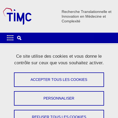
Aller au contenu principal
Gestion des cookies
Recherche Translationnelle et
Innovation en Médecine et
Complexité
Navigation principale
Navigation principale mobile
Fil d'Ariane
Accueil
La recherche
Equipes de recherche
BCM
Ce site utilise des cookies et vous donne le
BCM Activités
contrôle sur ceux que vous souhaitez activer.
BCM Activités
ACCEPTER TOUS LES COOKIES
Partager sur Facebook
Partager sur LinkedIn
Imprimer
Partager
Partager l'URL de cette page
PERSONNALISER
THÉMATIQUES
MEMBRES
REFUSER TOUS LES COOKIES