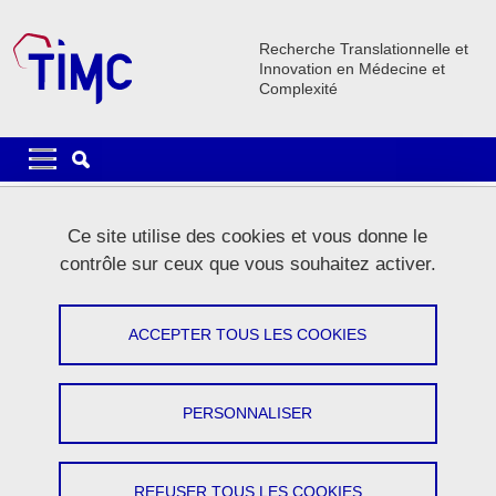
Aller au contenu principal
Gestion des cookies
Recherche Translationnelle et
Innovation en Médecine et
Complexité
Navigation principale
Navigation principale mobile
Fil d'Ariane
Accueil
La recherche
Plateformes
Plateforme PLATIV
Ce site utilise des cookies et vous donne le
contrôle sur ceux que vous souhaitez activer.
Plateforme PLATIV
ACCEPTER TOUS LES COOKIES
Partager sur Facebook
Partager sur LinkedIn
Imprimer
Partager
Partager l'URL de cette page
PERSONNALISER
Plateforme Technologique pour l'imagerie du
Vivant
REFUSER TOUS LES COOKIES