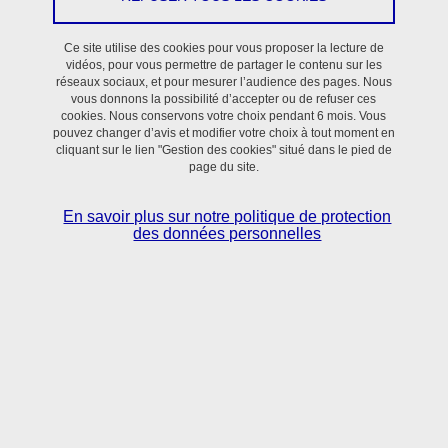
Depuis 2024, la plateforme PLATIV réunit 2 plateformes du
Ce site utilise des cookies pour vous proposer la lecture de
laboratoire TIMC afin d'apporter un service de qualité dans les
vidéos, pour vous permettre de partager le contenu sur les
réseaux sociaux, et pour mesurer l’audience des pages. Nous
domaines de la microscopie photonique pour les cellules et tissus
vous donnons la possibilité d’accepter ou de refuser ces
fixés ou vivants, et met à disposition un plateau d’infectiologie
cookies. Nous conservons votre choix pendant 6 mois. Vous
pouvez changer d’avis et modifier votre choix à tout moment en
expérimentale composé d’une station d’imagerie automatisée à
cliquant sur le lien "Gestion des cookies" situé dans le pied de
fluorescence en environnement L2.
page du site.
En savoir plus sur notre politique de protection
des données personnelles
Cette plateforme fait partie du réseau grenoblois d'Imagerie des
Sciences du Vivant (ISdV) et appartient au nœud national France-
BioImaging (FBI).
La plateforme est labellisée GIS-IBiSA depuis 2007.
Elle sert à la fois à la réalisation de projets de recherche et à la
formation d'étudiants.
Elle a permis la publication d'une centaine d'articles durant la
vague quinquennale en cours.