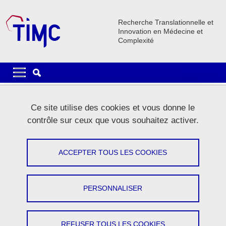
Aller au contenu principal
Gestion des cookies
Recherche Translationnelle et
Innovation en Médecine et
Complexité
Navigation principale
Navigation principale mobile
Fil d'Ariane
Accueil
La recherche
Plateformes
Plateforme PLATIV
Ce site utilise des cookies et vous donne le
Plateforme PLATIV - ICTiss
contrôle sur ceux que vous souhaitez activer.
Plateforme PLATIV - ICTiss
ACCEPTER TOUS LES COOKIES
Partager sur Facebook
Partager sur LinkedIn
Imprimer
Partager
Partager l'URL de cette page
PERSONNALISER
La plateforme ICTISS met à disposition différents microscopes
permettant d’étudier le vivant dans toute sa complexité. De plus,
REFUSER TOUS LES COOKIES