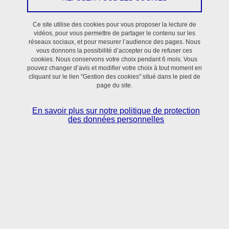
un ingénieur en traitement et analyse d’image est présent sur la
plateforme ICTISS à raison de 50% de son temps.
Ce site utilise des cookies pour vous proposer la lecture de
vidéos, pour vous permettre de partager le contenu sur les
réseaux sociaux, et pour mesurer l’audience des pages. Nous
Le personnel d’ICTISS fait partie du
GDR Imabio du CNRS
et du
vous donnons la possibilité d’accepter ou de refuser ces
réseau technologique MFM (Microscopie de Fluorescence
cookies. Nous conservons votre choix pendant 6 mois. Vous
pouvez changer d’avis et modifier votre choix à tout moment en
Multidimensionnelle), rattaché à la
Mission pour les Initiatives
cliquant sur le lien "Gestion des cookies" situé dans le pied de
Transverses et Interdisciplinaires (MITI) du CNRS
. Cela lui permet
page du site.
de maintenir un bon niveau de connaissance en imagerie du
vivant.
En savoir plus sur notre politique de protection
des données personnelles
Responsable scientifique
: Angélique STEPHANOU
Localisation
: Le plateau est au rez-de-chaussée du pavillon
Taillefer.
Aide au choix d'un microscope :