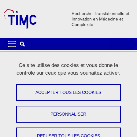
Aller au contenu principal
Gestion des cookies
Recherche Translationnelle et
Innovation en Médecine et
Complexité
Navigation principale
Navigation principale mobile
Fil d'Ariane
Accueil
La recherche
Equipes de recherche
EPSP
Ce site utilise des cookies et vous donne le
EPSP Activités
contrôle sur ceux que vous souhaitez activer.
EPSP Activités
ACCEPTER TOUS LES COOKIES
Partager sur Facebook
Partager sur LinkedIn
Imprimer
Partager
Partager l'URL de cette page
PERSONNALISER
THÉMATIQUES
MEMBRES
REFUSER TOUS LES COOKIES