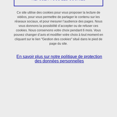
Un réseau CHUGA – UGA - entreprises (régionales, nationales
Ce site utilise des cookies pour vous proposer la lecture de
, internationales)
vidéos, pour vous permettre de partager le contenu sur les
réseaux sociaux, et pour mesurer l’audience des pages. Nous
vous donnons la possibilité d’accepter ou de refuser ces
Activité de proximité au CHU Grenoble Alpes : consultations
cookies. Nous conservons votre choix pendant 6 mois. Vous
cliniques dans le cadre du Service de pathologies
pouvez changer d’avis et modifier votre choix à tout moment en
cliquant sur le lien "Gestion des cookies" situé dans le pied de
professionnelles, analyses atmosphériques ou biologiques des
page du site.
polluants et des métabolites (métaux, solvants, gaz
anesthésiques, HAP et leurs métabolites)
En savoir plus sur notre politique de protection
des données personnelles
Activité de recours au CHUGA: Expertise médico-technique
d’estimation des risques à travers une convention avec
entreprises : stratégie de mesurage, intervention sur site,
prélèvements et analyses, statistiques, rapport d’expertise,
participation aux journées scientifiques des entreprises
Protocoles de surveillance clinique et biologique des populations
à travers des contrats de recherche hospitalo-universitaires :
constitution de bases de données cliniques (inclusion dans le