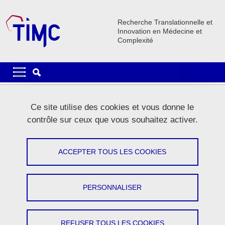
Aller au contenu principal
Gestion des cookies
Recherche Translationnelle et
Innovation en Médecine et
Complexité
Navigation principale
Navigation principale mobile
Fil d'Ariane
Accueil
La recherche
Equipes de recherche
EPSP
Ce site utilise des cookies et vous donne le
EPSP Activités
Collaborations & Partenariats
contrôle sur ceux que vous souhaitez activer.
EPSP Collaborations & Partenariats
ACCEPTER TOUS LES COOKIES
Partager sur Facebook
Partager sur LinkedIn
Imprimer
Partager
Partager l'URL de cette page
PERSONNALISER
1 - Important partenariat industriel
REFUSER TOUS LES COOKIES