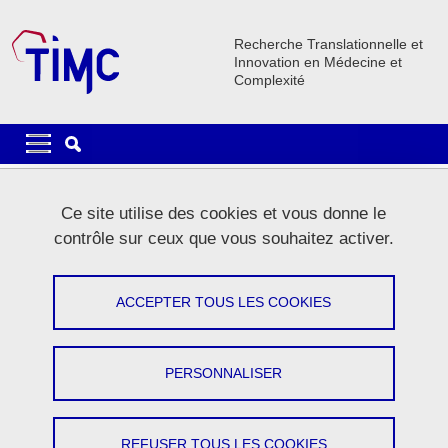
Aller au contenu principal
Gestion des cookies
Recherche Translationnelle et
Innovation en Médecine et
Complexité
Navigation principale
Navigation principale mobile
Fil d'Ariane
Accueil
La recherche
Equipes de recherche
PRETA
Ce site utilise des cookies et vous donne le
PRETA Membres
Pages PRETA
contrôle sur ceux que vous souhaitez activer.
Membres PRETA
ACCEPTER TOUS LES COOKIES
Partager sur Facebook
Partager sur LinkedIn
Imprimer
Partager
Partager l'URL de cette page
PERSONNALISER
FRANCOIS BOUCHER
REFUSER TOUS LES COOKIES