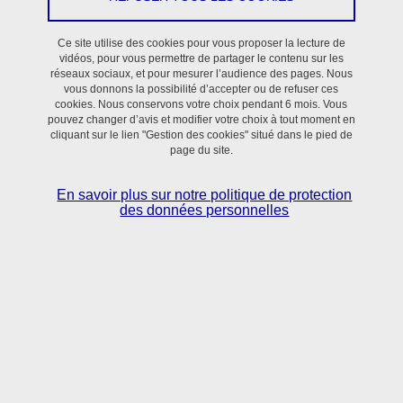
Enseignant-Chercheur
Ce site utilise des cookies pour vous proposer la lecture de
Francois.Boucher@univ-grenoble-alpes.fr
vidéos, pour vous permettre de partager le contenu sur les
réseaux sociaux, et pour mesurer l’audience des pages. Nous
Voir la fiche
vous donnons la possibilité d’accepter ou de refuser ces
cookies. Nous conservons votre choix pendant 6 mois. Vous
pouvez changer d’avis et modifier votre choix à tout moment en
cliquant sur le lien "Gestion des cookies" situé dans le pied de
page du site.
JULIE FONTECAVE JALLON
En savoir plus sur notre politique de protection
Enseignante-Chercheuse
des données personnelles
julie.fontecave@univ-grenoble-alpes.fr
Voir la fiche
STEPHANE TANGUY
Enseignant-Chercheur
Stephane.Tanguy@univ-grenoble-alpes.fr