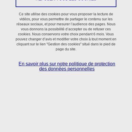
Ce site utilise des cookies pour vous proposer la lecture de
PRETA
vidéos, pour vous permettre de partager le contenu sur les
réseaux sociaux, et pour mesurer l’audience des pages. Nous
vous donnons la possibilité d’accepter ou de refuser ces
Coordonnées
cookies. Nous conservons votre choix pendant 6 mois. Vous
pouvez changer d’avis et modifier votre choix à tout moment en
cliquant sur le lien "Gestion des cookies" situé dans le pied de
Bâtiment : La Merci Jean Roget
page du site.
Bureau : 423
En savoir plus sur notre politique de protection
Tél. : 0612638010
des données personnelles
Francois.Boucher@univ-grenoble-alpes.fr
Thèmes de recherche
Enseignement