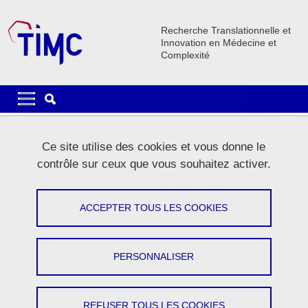
Aller au contenu principal
Gestion des cookies
Recherche Translationnelle et
Innovation en Médecine et
Complexité
Navigation principale
Navigation principale mobile
Fil d'Ariane
Accueil
Ce site utilise des cookies et vous donne le
contrôle sur ceux que vous souhaitez activer.
Onglets principaux
VOIR
MODIFIER
ACCEPTER TOUS LES COOKIES
FRANCOIS BOUCHER
Enseignant-Chercheur
PERSONNALISER
Partager sur Facebook
Partager sur LinkedIn
Imprimer
Partager
Partager l'URL de cette page
REFUSER TOUS LES COOKIES