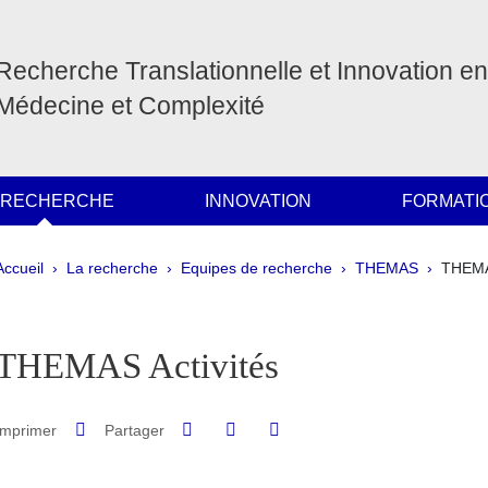
Recherche Translationnelle et Innovation en
Médecine et Complexité
 RECHERCHE
INNOVATION
FORMATI
Fil d'Ariane
Accueil
La recherche
Equipes de recherche
THEMAS
THEMAS
pale Sidebar
THEMAS Activités
Partager sur Facebook
Partager sur LinkedIn
Imprimer
Partager
Partager l'URL de cette page