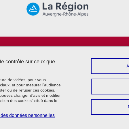
Menu footer
Sui
Intranet
Réserver une salle
 le contrôle sur ceux que
Contact
Plan du site
Crédits
cture de vidéos, pour vous
Mentions légales
ciaux, et pour mesurer l’audience
ter ou de refuser ces cookies.
Données personnelles
pouvez changer d’avis et modifier
Cookie policy
estion des cookies" situé dans le
Gestion des cookies
Accessibilité : non conforme
on des données personnelles
Se connecter