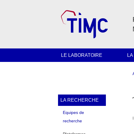
Aller au contenu principal
Gestion des cookies
Navigation principale
LE LABORATOIRE
LA
Navigation princi
LA RECHERCHE
Equipes de
recherche