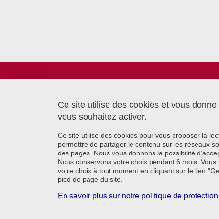
Laboratoire TIMC
Bâtiment CReSI - UGA
6 chemin Saint Ferjus
Ce site utilise des cookies et vous donne
38700 La Tronche
vous souhaitez activer.
Ce site utilise des cookies pour vous proposer la le
permettre de partager le contenu sur les réseaux so
des pages. Nous vous donnons la possibilité d’accep
Nous conservons votre choix pendant 6 mois. Vous 
votre choix à tout moment en cliquant sur le lien "G
pied de page du site.
En savoir plus sur notre politique de protecti