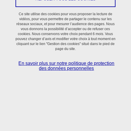
Ce site utilise des cookies pour vous proposer la lecture de
vidéos, pour vous permettre de partager le contenu sur les
réseaux sociaux, et pour mesurer l’audience des pages. Nous
Membres de l'équipe
vous donnons la possibilité d’accepter ou de refuser ces
cookies. Nous conservons votre choix pendant 6 mois. Vous
pouvez changer d’avis et modifier votre choix à tout moment en
cliquant sur le lien "Gestion des cookies" situé dans le pied de
page du site.
En savoir plus sur notre politique de protection
des données personnelles
Contact
Nicolas Pinsault
Adresse : Bâtiment CReSI, 6 chemin Saint Ferjus,
38700 La Tronche