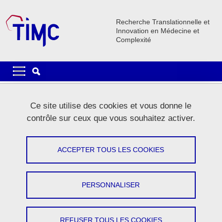
Aller au contenu principal
Gestion des cookies
Recherche Translationnelle et
Innovation en Médecine et
Complexité
Navigation principale
Navigation principale mobile
Fil d'Ariane
Accueil
La recherche
Equipes de recherche
THEMAS
Ce site utilise des cookies et vous donne le
THEMAS Membres
contrôle sur ceux que vous souhaitez activer.
THEMAS Membres
ACCEPTER TOUS LES COOKIES
Partager sur Facebook
Partager sur LinkedIn
Imprimer
Partager
Partager l'URL de cette page
PERSONNALISER
THÉMATIQUES
ACTIVITÉS
REFUSER TOUS LES COOKIES