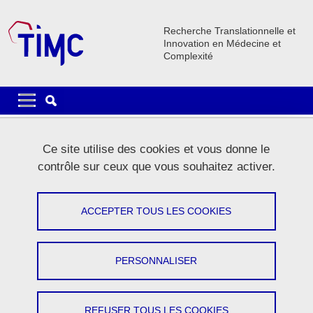
Aller au contenu principal
Gestion des cookies
Recherche Translationnelle et
Innovation en Médecine et
Complexité
Navigation principale
Navigation principale mobile
Fil d'Ariane
Accueil
La recherche
Equipes de recherche
THEMAS
Ce site utilise des cookies et vous donne le
THEMAS Membres
Pages THEMAS
contrôle sur ceux que vous souhaitez activer.
Membres THEMAS
ACCEPTER TOUS LES COOKIES
Partager sur Facebook
Partager sur LinkedIn
Imprimer
Partager
Partager l'URL de cette page
PERSONNALISER
EMMANUEL MONFORT
REFUSER TOUS LES COOKIES