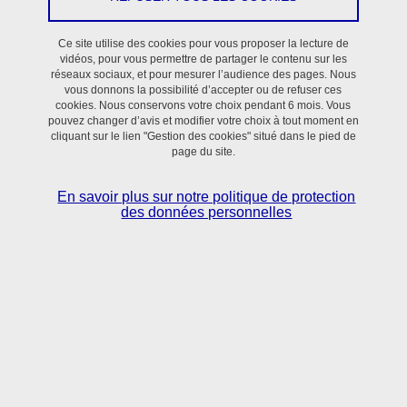
Enseignant-Chercheur
Ce site utilise des cookies pour vous proposer la lecture de
Emmanuel.Monfort@univ-grenoble-alpes.fr
vidéos, pour vous permettre de partager le contenu sur les
réseaux sociaux, et pour mesurer l’audience des pages. Nous
Voir la fiche
vous donnons la possibilité d’accepter ou de refuser ces
cookies. Nous conservons votre choix pendant 6 mois. Vous
pouvez changer d’avis et modifier votre choix à tout moment en
cliquant sur le lien "Gestion des cookies" situé dans le pied de
page du site.
JULIEN PICARD
En savoir plus sur notre politique de protection
Chercheur
des données personnelles
Julien.Picard@univ-grenoble-alpes.fr
Voir la fiche
NICOLAS PINSAULT
Enseignant-Chercheur
nicolas.pinsault@univ-grenoble-alpes.fr