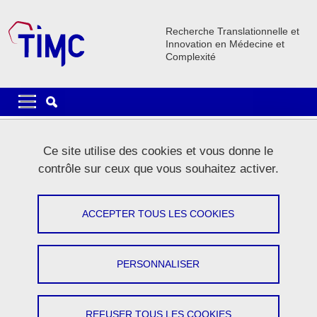
Aller au contenu principal
Gestion des cookies
Recherche Translationnelle et
Innovation en Médecine et
Complexité
Navigation principale
Navigation principale mobile
Fil d'Ariane
Accueil
La recherche
Plateformes
Plateforme PLATIV
Ce site utilise des cookies et vous donne le
Plateforme PLATIV - PIE
contrôle sur ceux que vous souhaitez activer.
Plateforme PLATIV - PIE
ACCEPTER TOUS LES COOKIES
Partager sur Facebook
Partager sur LinkedIn
Imprimer
Partager
Partager l'URL de cette page
PERSONNALISER
Le plateau Infectiologie Expérimentale met à disposition une
station d'imagerie automatisée à fluorescence en environnement
REFUSER TOUS LES COOKIES