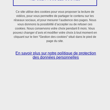
L2.
Ce site utilise des cookies pour vous proposer la lecture de
Responsable scientifique
: Delphine ALDEBERT
vidéos, pour vous permettre de partager le contenu sur les
réseaux sociaux, et pour mesurer l’audience des pages. Nous
vous donnons la possibilité d’accepter ou de refuser ces
Localisation
: Le plateau est au 5ème étage du bâtiment Jean
cookies. Nous conservons votre choix pendant 6 mois. Vous
Roget.
pouvez changer d’avis et modifier votre choix à tout moment en
cliquant sur le lien "Gestion des cookies" situé dans le pied de
page du site.
Aide au choix d'un microscope :
En savoir plus sur notre politique de protection
des données personnelles