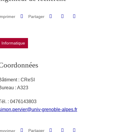
Partager sur Facebook
Partager sur LinkedIn
Imprimer
Partager
Partager l'URL de cette page
Informatique
Coordonnées
Bâtiment : CReSI
Bureau : A323
Tél. : 0476143803
simon.pervier@univ-grenoble-alpes.fr
Partager sur Facebook
Partager sur LinkedIn
Imprimer
Partager