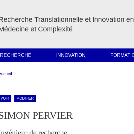
Recherche Translationnelle et Innovation en
Médecine et Complexité
 RECHERCHE
INNOVATION
FORMATI
Fil d'Ariane
Accueil
ale Sidebar (users/bibcite)
Onglets principaux
VOIR
MODIFIER
SIMON PERVIER
Ingénieur de recherche