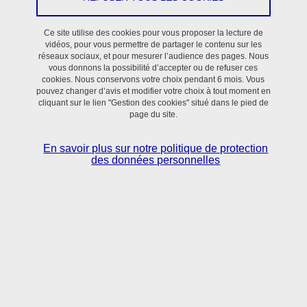
En savoir plus
Ce site utilise des cookies pour vous proposer la lecture de
vidéos, pour vous permettre de partager le contenu sur les
réseaux sociaux, et pour mesurer l’audience des pages. Nous
vous donnons la possibilité d’accepter ou de refuser ces
cookies. Nous conservons votre choix pendant 6 mois. Vous
pouvez changer d’avis et modifier votre choix à tout moment en
cliquant sur le lien "Gestion des cookies" situé dans le pied de
page du site.
Situé dans le bassin grenoblois,
le laboratoire TIMC
réunit scientifiques et clinicien·nes
autour de
En savoir plus sur notre politique de protection
l’utilisation des sciences numériques, mathématiques
des données personnelles
appliquées et sciences du vivant pour la
compréhension et le contrôle des processus normaux
et pathologiques en Santé.
En savoir + sur l'activité du laboratoire TIMC