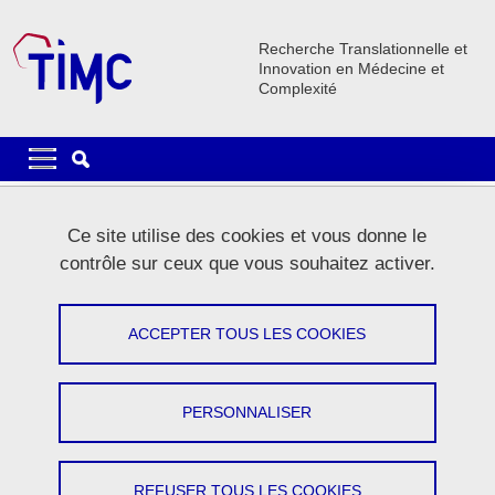
Aller au contenu principal
Gestion des cookies
Recherche Translationnelle et
Innovation en Médecine et
Complexité
Navigation principale
Navigation principale mobile
Lignes
Ce site utilise des cookies et vous donne le
Carrousel
contrôle sur ceux que vous souhaitez activer.
1 / 5
Précédent
Stop
Suivant
ACCEPTER TOUS LES COOKIES
PERSONNALISER
Le laboratoire
REFUSER TOUS LES COOKIES