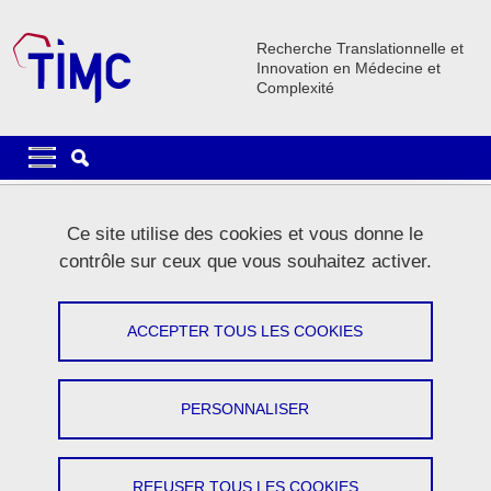
Aller au contenu principal
Gestion des cookies
Recherche Translationnelle et
Innovation en Médecine et
Complexité
Navigation principale
Navigation principale mobile
Lignes
Ce site utilise des cookies et vous donne le
Carrousel
contrôle sur ceux que vous souhaitez activer.
1 / 5
Précédent
Stop
Suivant
ACCEPTER TOUS LES COOKIES
PERSONNALISER
Le laboratoire
REFUSER TOUS LES COOKIES