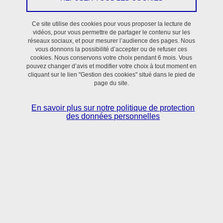
En savoir plus
Ce site utilise des cookies pour vous proposer la lecture de
vidéos, pour vous permettre de partager le contenu sur les
réseaux sociaux, et pour mesurer l’audience des pages. Nous
vous donnons la possibilité d’accepter ou de refuser ces
cookies. Nous conservons votre choix pendant 6 mois. Vous
pouvez changer d’avis et modifier votre choix à tout moment en
cliquant sur le lien "Gestion des cookies" situé dans le pied de
page du site.
Situé dans le bassin grenoblois,
le laboratoire TIMC
réunit scientifiques et clinicien·nes
autour de
En savoir plus sur notre politique de protection
l’utilisation des sciences numériques, mathématiques
des données personnelles
appliquées et sciences du vivant pour la
compréhension et le contrôle des processus normaux
et pathologiques en Santé.
En savoir + sur l'activité du laboratoire TIMC