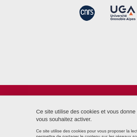
Laboratoire TIMC
Bâtiment CReSI - UGA
6 chemin Saint Ferjus
Ce site utilise des cookies et vous donne
38700 La Tronche
vous souhaitez activer.
Ce site utilise des cookies pour vous proposer la le
permettre de partager le contenu sur les réseaux so