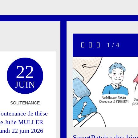
Carrousel
1 / 4
Précédent
Stop
Suivant
22
JUIN
SOUTENANCE
outenance de thèse
de Julie MULLER
undi 22 juin 2026
SmartPatch : des bioc