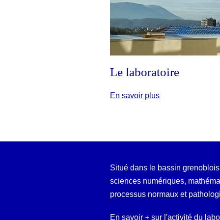
Le laboratoire
En savoir plus
Situé dans le bassin grenoblois
sciences numériques, mathémati
processus normaux et patholog
En savoir + sur l'activité du lab