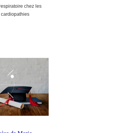
spiratoire chez les
e cardiopathies
hèse de Marie-