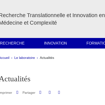
Recherche Translationnelle et Innovation en
Médecine et Complexité
 RECHERCHE
INNOVATION
FORMATI
Fil d'Ariane
Accueil
Le laboratoire
Actualités
pale Sidebar
Actualités
Partager sur Facebook
Partager sur LinkedIn
Imprimer
Partager
Partager l'URL de cette page