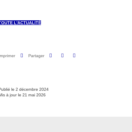
TOUTE L'ACTUALITÉ
Partager sur Facebook
Partager sur LinkedIn
Imprimer
Partager
Partager l'URL de cette page
Publié le 2 décembre 2024
Mis à jour le 21 mai 2026