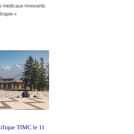
fs médicaux innovants
érapie »
tifique TIMC le 11