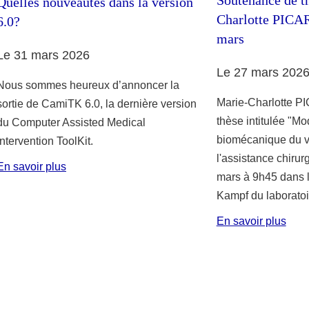
Quelles nouveautés dans la version
Charlotte PICA
6.0?
mars
Le 31 mars 2026
Le 27 mars 202
Nous sommes heureux d’annoncer la
Marie-Charlotte P
sortie de CamiTK 6.0, la dernière version
thèse intitulée "Mo
du Computer Assisted Medical
biomécanique du v
Intervention ToolKit.
l'assistance chirur
En savoir plus
mars à 9h45 dans 
Kampf du laboratoi
En savoir plus