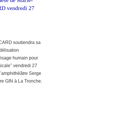
RD vendredi 27
6
ICARD soutiendra sa
délisation
isage humain pour
gicale" vendredi 27
l'amphithéâtre Serge
re GIN à La Tronche.