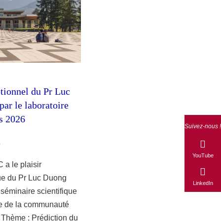
tionnel du Pr Luc
ar le laboratoire
s 2026
Suivez-nous !
6
YouTube
 a le plaisir
ue du Pr Luc Duong
LinkedIn
 séminaire scientifique
le de la communauté
. Thème : Prédiction du