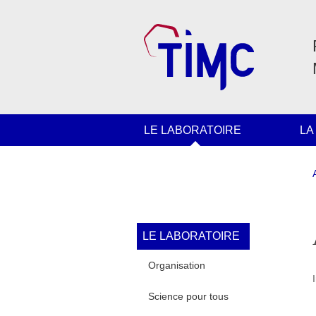
Aller au contenu principal
Gestion des cookies
Navigation principale
LE LABORATOIRE
LA
Navigation princi
LE LABORATOIRE
Organisation
Science pour tous