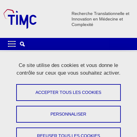
Aller au contenu principal
Gestion des cookies
Recherche Translationnelle et
Innovation en Médecine et
Complexité
Navigation principale
Navigation principale mobile
Fil d'Ariane
Accueil
Le laboratoire
Actualités
Toute actualité
Ce site utilise des cookies et vous donne le
contrôle sur ceux que vous souhaitez activer.
Toute actualité
ACCEPTER TOUS LES COOKIES
Partager sur Facebook
Partager sur LinkedIn
Imprimer
Partager
Partager l'URL de cette page
PERSONNALISER
In memoriam Gila Benchetrit (1940-2026)
REFUSER TOUS LES COOKIES