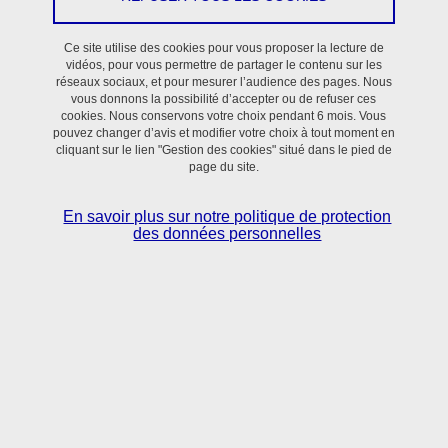
Le 17 juillet 2026
En savoir plus
Ce site utilise des cookies pour vous proposer la lecture de
vidéos, pour vous permettre de partager le contenu sur les
réseaux sociaux, et pour mesurer l’audience des pages. Nous
vous donnons la possibilité d’accepter ou de refuser ces
cookies. Nous conservons votre choix pendant 6 mois. Vous
Soutenance de thèse de Cordelia SALOMEZ-IHL mardi 7
pouvez changer d’avis et modifier votre choix à tout moment en
juillet 2026
cliquant sur le lien "Gestion des cookies" situé dans le pied de
page du site.
Le 7 juillet 2026
En savoir plus sur notre politique de protection
La soutenance portera sur le thème : « Etude de dispositifs
des données personnelles
médicaux innovants pour l'hydrogénothérapie »
En savoir plus
Rejoignez le CNRS et les équipes de TIMC en tant que
Professeur Junior en Imagerie Multimodale
Du 30 juin 2026 au 30 août 2026