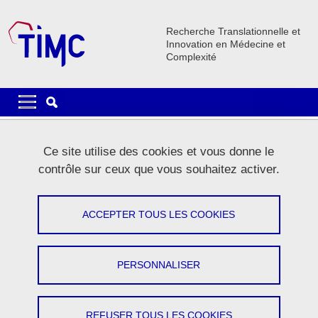
Aller au contenu principal
Gestion des cookies
Recherche Translationnelle et
Innovation en Médecine et
Complexité
Navigation principale
Navigation principale mobile
Fil d'Ariane
Accueil
Le laboratoire
Actualités
Ce site utilise des cookies et vous donne le
contrôle sur ceux que vous souhaitez activer.
Actualités
ACCEPTER TOUS LES COOKIES
Partager sur Facebook
Partager sur LinkedIn
Imprimer
Partager
Partager l'URL de cette page
PERSONNALISER
REFUSER TOUS LES COOKIES