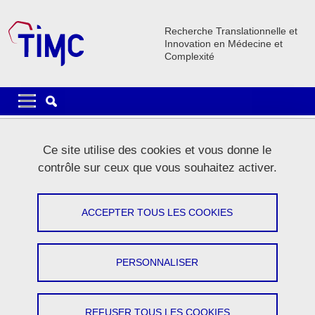
Aller au contenu principal
Gestion des cookies
Recherche Translationnelle et
Innovation en Médecine et
Complexité
Navigation principale
Navigation principale mobile
Fil d'Ariane
Accueil
Le laboratoire
Actualités
Ce site utilise des cookies et vous donne le
contrôle sur ceux que vous souhaitez activer.
Actualités
ACCEPTER TOUS LES COOKIES
Partager sur Facebook
Partager sur LinkedIn
Imprimer
Partager
Partager l'URL de cette page
PERSONNALISER
REFUSER TOUS LES COOKIES