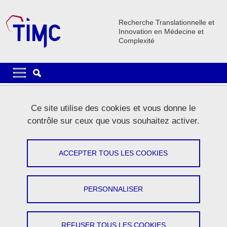
Aller au contenu principal
Gestion des cookies
Recherche Translationnelle et
Innovation en Médecine et
Complexité
Navigation principale
Navigation principale mobile
Lignes
Ce site utilise des cookies et vous donne le
Carrousel
contrôle sur ceux que vous souhaitez activer.
1 / 5
Précédent
Stop
Suivant
ACCEPTER TOUS LES COOKIES
PERSONNALISER
Le laboratoire
REFUSER TOUS LES COOKIES