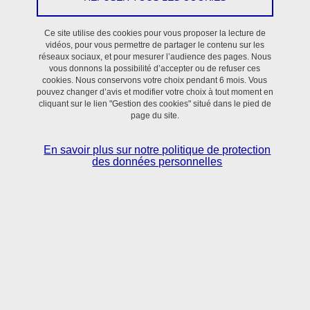
En savoir plus
Ce site utilise des cookies pour vous proposer la lecture de
vidéos, pour vous permettre de partager le contenu sur les
réseaux sociaux, et pour mesurer l’audience des pages. Nous
vous donnons la possibilité d’accepter ou de refuser ces
cookies. Nous conservons votre choix pendant 6 mois. Vous
pouvez changer d’avis et modifier votre choix à tout moment en
cliquant sur le lien "Gestion des cookies" situé dans le pied de
page du site.
Situé dans le bassin grenoblois,
le laboratoire TIMC
réunit scientifiques et clinicien·nes
autour de
En savoir plus sur notre politique de protection
l’utilisation des sciences numériques, mathématiques
des données personnelles
appliquées et sciences du vivant pour la
compréhension et le contrôle des processus normaux
et pathologiques en Santé.
En savoir + sur l'activité du laboratoire TIMC