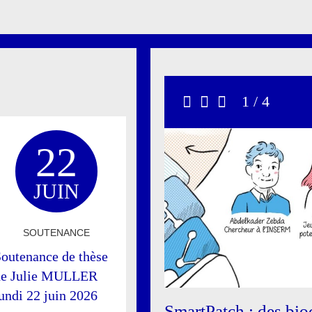
Carrousel
1 / 4
Précédent
Stop
Suivant
22
JUIN
SOUTENANCE
outenance de thèse
de Julie MULLER
undi 22 juin 2026
SmartPatch : des bio