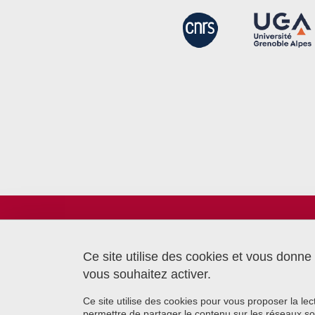
Laboratoire TIMC
Bâtiment CReSI - UGA
6 chemin Saint Ferjus
Ce site utilise des cookies et vous donne
38700 La Tronche
vous souhaitez activer.
Ce site utilise des cookies pour vous proposer la le
permettre de partager le contenu sur les réseaux so