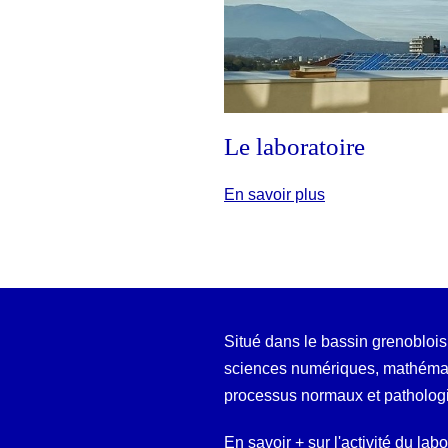
Le laboratoire
En savoir plus
Situé dans le bassin grenoblois
sciences numériques, mathémati
processus normaux et patholog
En savoir + sur l'activité du lab