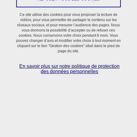
En savoir plus
Ce site utilise des cookies pour vous proposer la lecture de
vidéos, pour vous permettre de partager le contenu sur les
réseaux sociaux, et pour mesurer l’audience des pages. Nous
vous donnons la possibilité d’accepter ou de refuser ces
cookies. Nous conservons votre choix pendant 6 mois. Vous
pouvez changer d’avis et modifier votre choix à tout moment en
cliquant sur le lien "Gestion des cookies" situé dans le pied de
page du site.
Situé dans le bassin grenoblois,
le laboratoire TIMC
réunit scientifiques et clinicien·nes
autour de
En savoir plus sur notre politique de protection
l’utilisation des sciences numériques, mathématiques
des données personnelles
appliquées et sciences du vivant pour la
compréhension et le contrôle des processus normaux
et pathologiques en Santé.
En savoir + sur l'activité du laboratoire TIMC