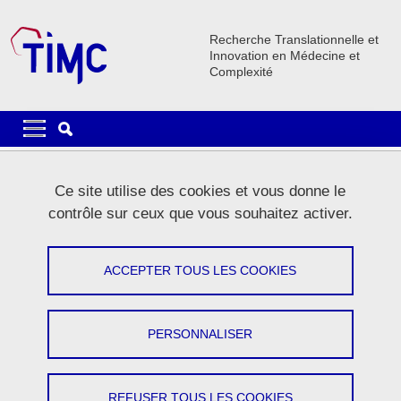
Aller au contenu principal
Gestion des cookies
Recherche Translationnelle et
Innovation en Médecine et
Complexité
Navigation principale
Navigation principale mobile
Lignes
Ce site utilise des cookies et vous donne le
Carrousel
contrôle sur ceux que vous souhaitez activer.
1 / 5
Précédent
Stop
Suivant
ACCEPTER TOUS LES COOKIES
PERSONNALISER
Le laboratoire
REFUSER TOUS LES COOKIES