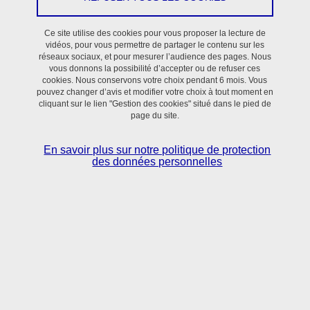
En savoir plus
Ce site utilise des cookies pour vous proposer la lecture de
vidéos, pour vous permettre de partager le contenu sur les
réseaux sociaux, et pour mesurer l’audience des pages. Nous
vous donnons la possibilité d’accepter ou de refuser ces
cookies. Nous conservons votre choix pendant 6 mois. Vous
pouvez changer d’avis et modifier votre choix à tout moment en
cliquant sur le lien "Gestion des cookies" situé dans le pied de
page du site.
Situé dans le bassin grenoblois,
le laboratoire TIMC
réunit scientifiques et clinicien·nes
autour de
En savoir plus sur notre politique de protection
l’utilisation des sciences numériques, mathématiques
des données personnelles
appliquées et sciences du vivant pour la
compréhension et le contrôle des processus normaux
et pathologiques en Santé.
En savoir + sur l'activité du laboratoire TIMC