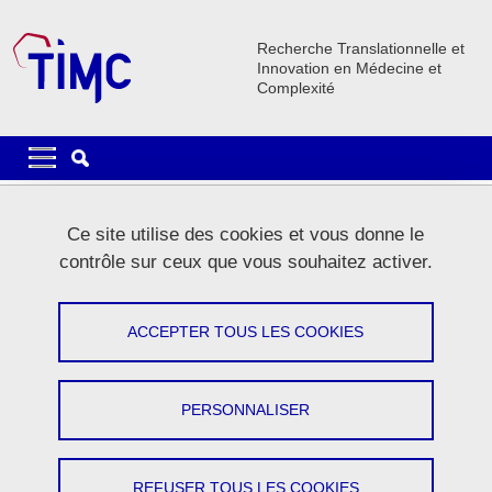
Aller au contenu principal
Gestion des cookies
Recherche Translationnelle et
Innovation en Médecine et
Complexité
Navigation principale
Navigation principale mobile
Lignes
Ce site utilise des cookies et vous donne le
Carrousel
contrôle sur ceux que vous souhaitez activer.
1 / 5
Précédent
Stop
Suivant
ACCEPTER TOUS LES COOKIES
PERSONNALISER
Le laboratoire
REFUSER TOUS LES COOKIES