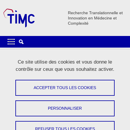
Aller au contenu principal
Gestion des cookies
Recherche Translationnelle et
Innovation en Médecine et
Complexité
Navigation principale
Navigation principale mobile
Lignes
Ce site utilise des cookies et vous donne le
Carrousel
contrôle sur ceux que vous souhaitez activer.
1 / 5
Précédent
Stop
Suivant
ACCEPTER TOUS LES COOKIES
PERSONNALISER
Le laboratoire
REFUSER TOUS LES COOKIES