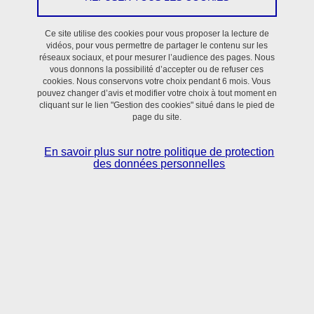
En savoir plus
Ce site utilise des cookies pour vous proposer la lecture de
vidéos, pour vous permettre de partager le contenu sur les
réseaux sociaux, et pour mesurer l’audience des pages. Nous
vous donnons la possibilité d’accepter ou de refuser ces
cookies. Nous conservons votre choix pendant 6 mois. Vous
pouvez changer d’avis et modifier votre choix à tout moment en
cliquant sur le lien "Gestion des cookies" situé dans le pied de
page du site.
Situé dans le bassin grenoblois,
le laboratoire TIMC
réunit scientifiques et clinicien·nes
autour de
En savoir plus sur notre politique de protection
l’utilisation des sciences numériques, mathématiques
des données personnelles
appliquées et sciences du vivant pour la
compréhension et le contrôle des processus normaux
et pathologiques en Santé.
En savoir + sur l'activité du laboratoire TIMC