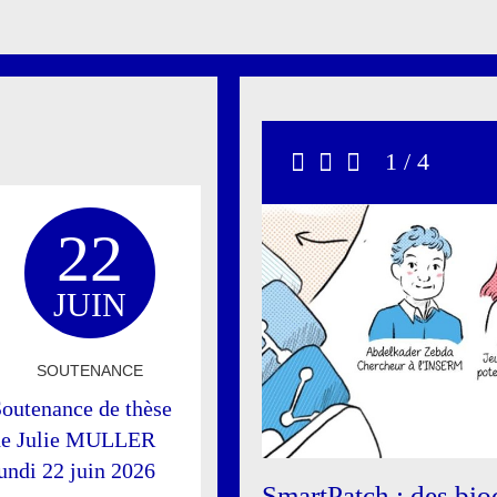
Carrousel
1 / 4
Précédent
Stop
Suivant
22
JUIN
SOUTENANCE
outenance de thèse
de Julie MULLER
undi 22 juin 2026
SmartPatch : des bio