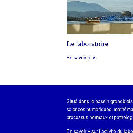
Le laboratoire
En savoir plus
Situé dans le bassin grenoblois
sciences numériques, mathémati
processus normaux et patholog
En savoir + sur l'activité du lab