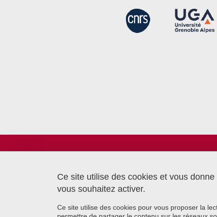
Laboratoire TIMC
Bâtiment CReSI - UGA
6 chemin Saint Ferjus
Ce site utilise des cookies et vous donne
38700 La Tronche
vous souhaitez activer.
Ce site utilise des cookies pour vous proposer la le
permettre de partager le contenu sur les réseaux so