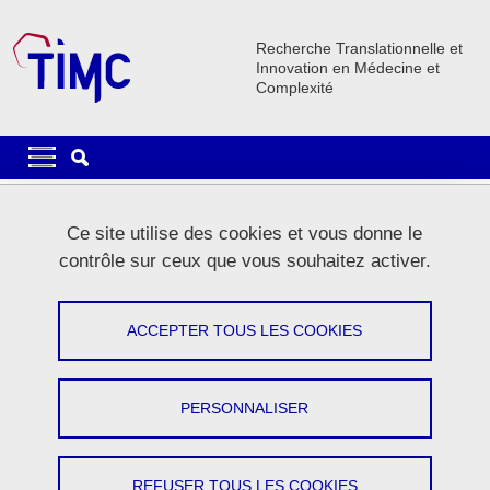
Aller au contenu principal
Gestion des cookies
Recherche Translationnelle et
Innovation en Médecine et
Complexité
Navigation principale
Navigation principale mobile
Lignes
Ce site utilise des cookies et vous donne le
Carrousel
contrôle sur ceux que vous souhaitez activer.
1 / 5
Précédent
Stop
Suivant
ACCEPTER TOUS LES COOKIES
PERSONNALISER
Le laboratoire
REFUSER TOUS LES COOKIES