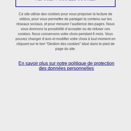
En savoir plus
Ce site utilise des cookies pour vous proposer la lecture de
vidéos, pour vous permettre de partager le contenu sur les
réseaux sociaux, et pour mesurer l’audience des pages. Nous
vous donnons la possibilité d’accepter ou de refuser ces
cookies. Nous conservons votre choix pendant 6 mois. Vous
pouvez changer d’avis et modifier votre choix à tout moment en
cliquant sur le lien "Gestion des cookies" situé dans le pied de
page du site.
Situé dans le bassin grenoblois,
le laboratoire TIMC
réunit scientifiques et clinicien·nes
autour de
En savoir plus sur notre politique de protection
l’utilisation des sciences numériques, mathématiques
des données personnelles
appliquées et sciences du vivant pour la
compréhension et le contrôle des processus normaux
et pathologiques en Santé.
En savoir + sur l'activité du laboratoire TIMC