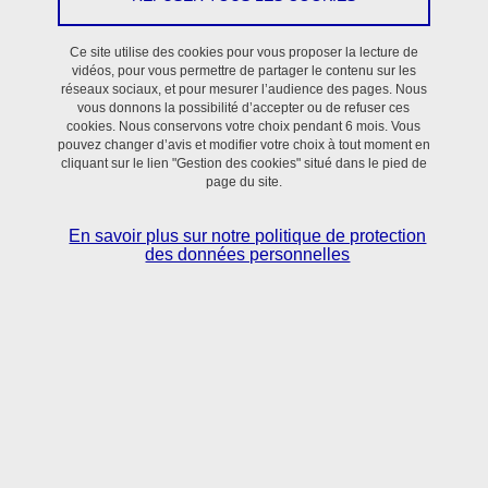
Ce site utilise des cookies pour vous proposer la lecture de
vidéos, pour vous permettre de partager le contenu sur les
Thématiques
réseaux sociaux, et pour mesurer l’audience des pages. Nous
vous donnons la possibilité d’accepter ou de refuser ces
cookies. Nous conservons votre choix pendant 6 mois. Vous
Les membres de l’équipe TrEE combinent des approches
pouvez changer d’avis et modifier votre choix à tout moment en
interdisciplinaires expérimentales et in silico pour comprendre les
cliquant sur le lien "Gestion des cookies" situé dans le pied de
page du site.
mécanismes évolutifs d’adaptation des microorganismes à leur
environnement ou à l’hôte qu’ils habitent ou infectent, et pour
En savoir plus sur notre politique de protection
développer des applications biotechnologiques. Nous étudions la
des données personnelles
dynamique des interactions au sein de la cellule, au sein de
populations microbiennes, et entre ces populations microbiennes
et leur environnement/hôte. Cinq axes de recherches forment un
continuum entre recherche fondamentale et translationnelle dans
un objectif de progrès de la connaissance et d’innovation
diagnostique et/ou thérapeutique.