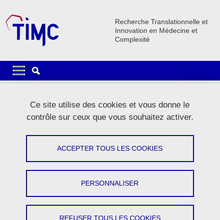
Aller au contenu principal
Gestion des cookies
Recherche Translationnelle et
Innovation en Médecine et
Complexité
Navigation principale
Navigation principale mobile
Fil d'Ariane
Accueil
La recherche
Equipes de recherche
TREE
Ce site utilise des cookies et vous donne le
contrôle sur ceux que vous souhaitez activer.
TREE
ACCEPTER TOUS LES COOKIES
Partager sur Facebook
Partager sur LinkedIn
Imprimer
Partager
Partager l'URL de cette page
PERSONNALISER
ACTIVITÉS
MEMBRES
REFUSER TOUS LES COOKIES