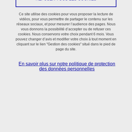
enseignant-chercheurs rattachés à un large panel de sections
CNU (64, 65, 44.01, 82, 87 ...) et commissions CNRS (7, 16, 21,
Ce site utilise des cookies pour vous proposer la lecture de
vidéos, pour vous permettre de partager le contenu sur les
28, 51, …).
réseaux sociaux, et pour mesurer l’audience des pages. Nous
vous donnons la possibilité d’accepter ou de refuser ces
Cette particularité conduit logiquement à l'implication des membres
cookies. Nous conservons votre choix pendant 6 mois. Vous
pouvez changer d’avis et modifier votre choix à tout moment en
de l’équipe dans des activités d'enseignement et de formation à
cliquant sur le lien "Gestion des cookies" situé dans le pied de
tous les niveaux (de la Licence au Doctorat) et dans plusieurs
page du site.
composantes de l’Université Grenoble Alpes (UFR Médecine,
Pharmacie, UFR Chimie-Biologie) mais aussi du CNAM Paris. Il
En savoir plus sur notre politique de protection
des données personnelles
s'agit notamment d'enseignements dans les domaines de la
microbiologie, de la génétique des procaryotes, de la biologie
moléculaire et cellulaire, des maladies infectieuses, des
interactions hôtes-pathogènes, de la parasitologie, de la biologie
animale, de la différenciation et du développement, de la
biochimie, de la biologie des systèmes des biotechnologies et de
l’Immunologie et immuno-oncologie. De plus, plusieurs membres
de l'équipe portent des responsabilités pédagogiques et/ou
collectives.