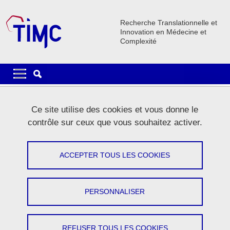
Aller au contenu principal
Gestion des cookies
Recherche Translationnelle et
Innovation en Médecine et
Complexité
Navigation principale
Navigation principale mobile
Fil d'Ariane
Accueil
Le laboratoire
Actualités
Ce site utilise des cookies et vous donne le
contrôle sur ceux que vous souhaitez activer.
Actualités
ACCEPTER TOUS LES COOKIES
Partager sur Facebook
Partager sur LinkedIn
Imprimer
Partager
Partager l'URL de cette page
PERSONNALISER
REFUSER TOUS LES COOKIES